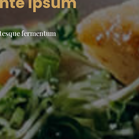
nte ipsum
ntesque fermentum